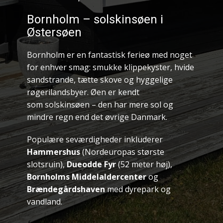
Bornholm – solskinsøen i
Østersøen
Bornholm er en fantastisk ferieø med noget
for enhver smag: smukke klippekyster, hvide
sandstrande, tætte skove og hyggelige
røgerilandsbyer. Øen er kendt
som solskinsøen – den har mere sol og
mindre regn end det øvrige Danmark.
Populære seværdigheder inkluderer
Hammershus
(Nordeuropas største
slotsruin),
Dueodde Fyr
(52 meter høj),
Bornholms Middelaldercenter
og
Brændegårdshaven
med dyrepark og
vandland.