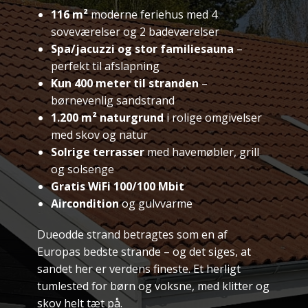
116 m²
moderne feriehus med 4
soveværelser og 2 badeværelser
Spa/jacuzzi og stor familiesauna
–
perfekt til afslapning
Kun 400 meter til stranden
–
børnevenlig sandstrand
1.200 m² naturgrund
i rolige omgivelser
med skov og natur
Solrige terrasser
med havemøbler, grill
og solsenge
Gratis WiFi 100/100 Mbit
Aircondition
og gulvvarme
Dueodde strand betragtes som en af
Europas bedste strande – og det siges, at
sandet her er verdens fineste. Et herligt
tumlested for børn og voksne, med klitter og
skov helt tæt på.